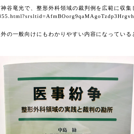
び神谷竜光で、整形外科領域の裁判例を広範に収集
169355.html?srsltid=AfmBOorg9qaMAgoTzdp3Hr
以外の一般向けにもわかりやすい内容になっている